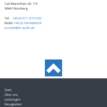
Carl-Marschütz-Str. 7-9
90441 Nürnberg
Tel:
+49 (0) 911-13131292
Mobil:
+49 (0) 160-8494238
kontakt@ib-aydin.de
Start
Über uns
Leistungen
Neuigkeiten